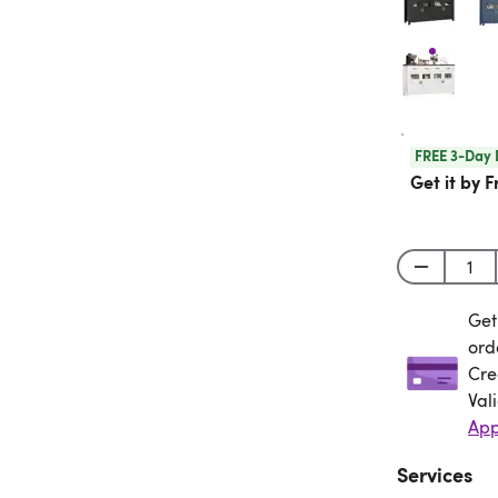
FREE 3-Day 
Get it by F
Get
Get
ord
Cre
Val
App
Services