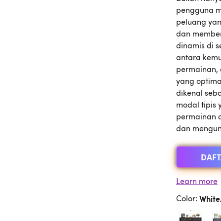
pengguna m
peluang yan
dan member
dinamis di s
antara kemu
permainan, 
yang optim
dikenal seb
modal tipis
permainan d
dan mengun
DAF
Learn more
Color
:
Whit