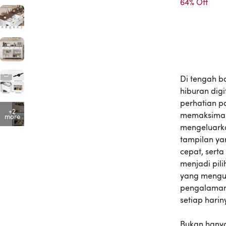
64% Off
Di tengah b
hiburan digi
perhatian p
+2
memaksimal
more
mengeluark
tampilan ya
cepat, serta
menjadi pil
yang mengut
pengalaman 
setiap harin
Bukan hanya